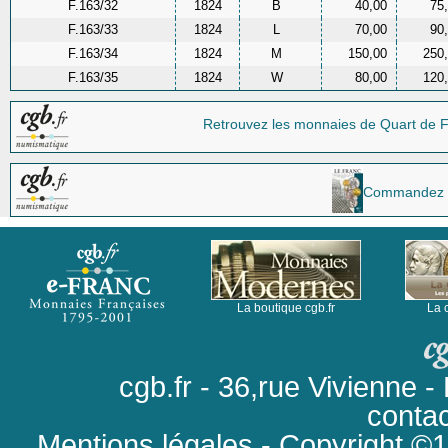
F.163/32
1824
B
40,00
75
F.163/33
1824
L
70,00
90
F.163/34
1824
M
150,00
250
F.163/35
1824
W
80,00
120
Retrouvez les monnaies
de Quart de F
Commandez la 
La boutique cgb.fr
La 
cgb.fr - 36,rue Vivienne
conta
Mentions légales
- Copyright ©19