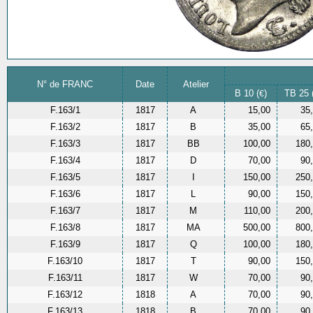
N° de FRANC
Date
Atelier
B 10 (
)
TB 25 
€
F.163/1
1817
A
15,00
35
F.163/2
1817
B
35,00
65
F.163/3
1817
BB
100,00
180
F.163/4
1817
D
70,00
90
F.163/5
1817
I
150,00
250
F.163/6
1817
L
90,00
150
F.163/7
1817
M
110,00
200
F.163/8
1817
MA
500,00
800
F.163/9
1817
Q
100,00
180
F.163/10
1817
T
90,00
150
F.163/11
1817
W
70,00
90
F.163/12
1818
A
70,00
90
F.163/13
1818
B
70,00
90