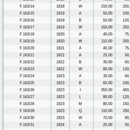
F.163/14
1818
W
150,00
250
F.163/15
1819
A
50,00
100
F.163/16
1819
B
50,00
120
F.163/17
1819
W
150,00
250
F.163/18
1820
A
40,00
75
F.163/19
1820
W
110,00
200
F.163/20
1821
A
40,00
75
F.163/21
1822
A
25,00
50
F.163/22
1822
B
30,00
60
F.163/23
1822
W
80,00
120
F.163/24
1823
A
30,00
60
F.163/25
1823
B
65,00
100
F.163/26
1823
I
350,00
450
F.163/27
1823
L
80,00
120
F.163/28
1823
M
80,00
150
F.163/29
1823
Q
110,00
250
F.163/30
1823
W
70,00
90
F.163/31
1824
A
25,00
50