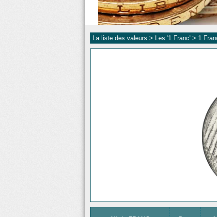
La liste des valeurs >
Les '1 Franc'
>
1 Fra