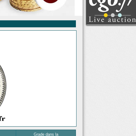
Voir tous les lots
Clôture : lundi 10 août
2026 à partir de 14:00
(Paris)
Grade dans la