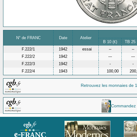
N° de FRANC
Date
Atelier
B 10 (
)
TB 25 
€
F.222/1
1942
essai
--
--
F.222/2
1942
---
---
F.222/3
1942
-
-
F.222/4
1943
100,00
200
Retrouvez les monnaies
de 
Commandez la 