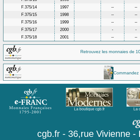
F.375/14
1997
--
--
F.375/15
1998
--
--
F.375/16
1999
--
--
F.375/17
2000
-
-
F.375/18
2001
--
--
Retrouvez les monnaies
de 1
Commandez la 
La boutique cgb.fr
La 
cgb.fr - 36,rue Vivienne