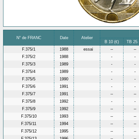
N° de FRANC
Date
Atelier
B 10 (
)
TB 25 
€
F.375/1
1988
essai
--
--
F.375/2
1988
-
-
F.375/3
1989
-
-
F.375/4
1989
-
-
F.375/5
1990
-
-
F.375/6
1991
-
-
F.375/7
1991
--
--
F.375/8
1992
-
-
F.375/9
1992
--
--
F.375/10
1993
--
--
F.375/11
1994
--
--
F.375/12
1995
--
--
F.375/13
1996
--
--