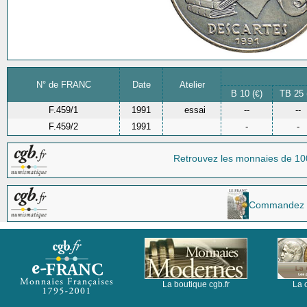
N° de FRANC
Date
Atelier
B 10 (
)
TB 25 
€
F.459/1
1991
essai
--
--
F.459/2
1991
-
-
Retrouvez les monnaies
de 10
Commandez la 
La boutique cgb.fr
La 