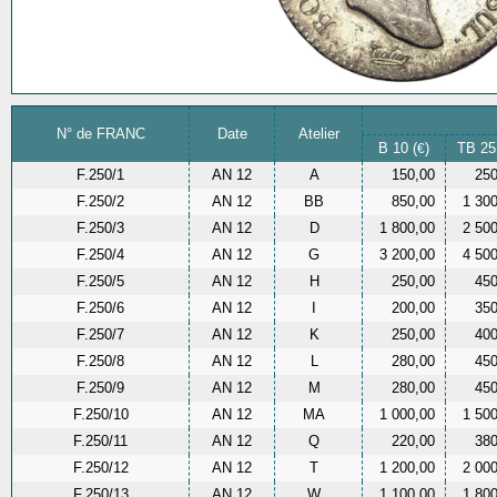
N° de FRANC
Date
Atelier
B 10 (
)
TB 25
€
F.250/1
AN 12
A
150,00
250
F.250/2
AN 12
BB
850,00
1 30
F.250/3
AN 12
D
1 800,00
2 50
F.250/4
AN 12
G
3 200,00
4 50
F.250/5
AN 12
H
250,00
450
F.250/6
AN 12
I
200,00
350
F.250/7
AN 12
K
250,00
400
F.250/8
AN 12
L
280,00
450
F.250/9
AN 12
M
280,00
450
F.250/10
AN 12
MA
1 000,00
1 50
F.250/11
AN 12
Q
220,00
380
F.250/12
AN 12
T
1 200,00
2 00
F.250/13
AN 12
W
1 100,00
1 80