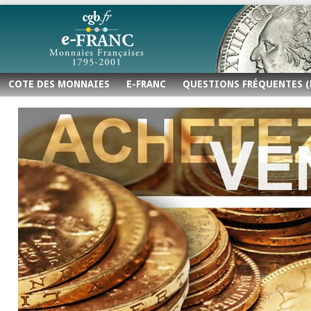
COTE DES MONNAIES
E-FRANC
QUESTIONS FRÉQUENTES (