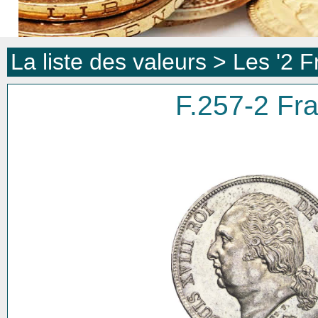
La liste des valeurs >
Les '2 F
F.257-2 Fr