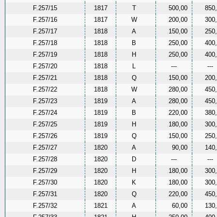
F.257/15
1817
T
500,00
850
F.257/16
1817
W
200,00
300
F.257/17
1818
A
150,00
250
F.257/18
1818
B
250,00
400
F.257/19
1818
H
250,00
400
F.257/20
1818
L
---
---
F.257/21
1818
Q
150,00
200
F.257/22
1818
W
280,00
450
F.257/23
1819
A
280,00
450
F.257/24
1819
B
220,00
380
F.257/25
1819
H
180,00
300
F.257/26
1819
Q
150,00
250
F.257/27
1820
A
90,00
140
F.257/28
1820
D
---
---
F.257/29
1820
H
180,00
300
F.257/30
1820
K
180,00
300
F.257/31
1820
Q
220,00
450
F.257/32
1821
A
60,00
130