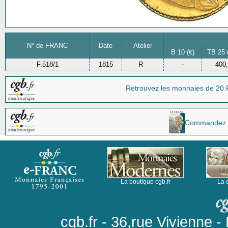
N° de FRANC
Date
Atelier
B 10 (
)
TB 25 
€
F.518/1
1815
R
-
400
Retrouvez les monnaies
de 20 
Commandez la 
La boutique cgb.fr
La 
cgb.fr - 36,rue Vivienne