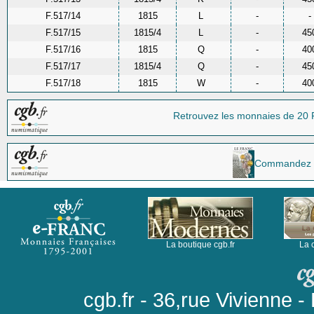
F.517/14
1815
L
-
-
F.517/15
1815/4
L
-
45
F.517/16
1815
Q
-
40
F.517/17
1815/4
Q
-
45
F.517/18
1815
W
-
40
Retrouvez les monnaies
de 20 
Commandez la 
La boutique cgb.fr
La 
cgb.fr - 36,rue Vivienne