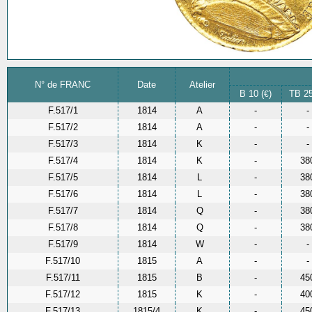
N° de FRANC
Date
Atelier
B 10 (
)
TB 25
€
F.517/1
1814
A
-
-
F.517/2
1814
A
-
-
F.517/3
1814
K
-
-
F.517/4
1814
K
-
38
F.517/5
1814
L
-
38
F.517/6
1814
L
-
38
F.517/7
1814
Q
-
38
F.517/8
1814
Q
-
38
F.517/9
1814
W
-
-
F.517/10
1815
A
-
-
F.517/11
1815
B
-
45
F.517/12
1815
K
-
40
F.517/13
1815/4
K
-
45