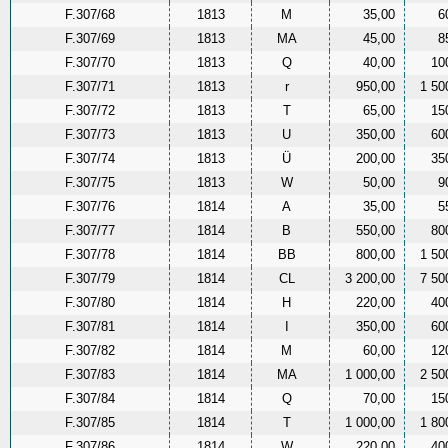
F.307/68
1813
M
35,00
6
F.307/69
1813
MA
45,00
8
F.307/70
1813
Q
40,00
10
F.307/71
1813
r
950,00
1 50
F.307/72
1813
T
65,00
15
F.307/73
1813
U
350,00
60
F.307/74
1813
Ü
200,00
35
F.307/75
1813
W
50,00
9
F.307/76
1814
A
35,00
5
F.307/77
1814
B
550,00
80
F.307/78
1814
BB
800,00
1 50
F.307/79
1814
CL
3 200,00
7 50
F.307/80
1814
H
220,00
40
F.307/81
1814
I
350,00
60
F.307/82
1814
M
60,00
12
F.307/83
1814
MA
1 000,00
2 50
F.307/84
1814
Q
70,00
15
F.307/85
1814
T
1 000,00
1 80
F.307/86
1814
W
220,00
40