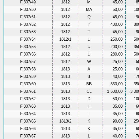
F.307/49
1812
M
45,00
8
F.307/50
1812
MA
50,00
10
F.307/51
1812
Q
45,00
9
F.307/52
1812
r
400,00
80
F.307/53
1812
T
45,00
9
F.307/54
1812/1
U
250,00
50
F.307/55
1812
U
200,00
35
F.307/56
1812
Ü
280,00
50
F.307/57
1812
W
25,00
5
F.307/58
1813
A
25,00
6
F.307/59
1813
B
40,00
7
F.307/60
1813
BB
350,00
65
F.307/61
1813
CL
1 500,00
3 00
F.307/62
1813
D
50,00
10
F.307/63
1813
H
35,00
6
F.307/64
1813
I
35,00
6
F.307/65
1813/2
K
90,00
25
F.307/66
1813
K
35,00
6
F.307/67
1813
L
40,00
7