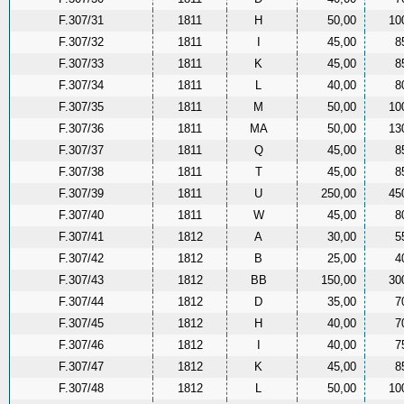
F.307/31
1811
H
50,00
10
F.307/32
1811
I
45,00
8
F.307/33
1811
K
45,00
8
F.307/34
1811
L
40,00
8
F.307/35
1811
M
50,00
10
F.307/36
1811
MA
50,00
13
F.307/37
1811
Q
45,00
8
F.307/38
1811
T
45,00
8
F.307/39
1811
U
250,00
45
F.307/40
1811
W
45,00
8
F.307/41
1812
A
30,00
5
F.307/42
1812
B
25,00
4
F.307/43
1812
BB
150,00
30
F.307/44
1812
D
35,00
7
F.307/45
1812
H
40,00
7
F.307/46
1812
I
40,00
7
F.307/47
1812
K
45,00
8
F.307/48
1812
L
50,00
10