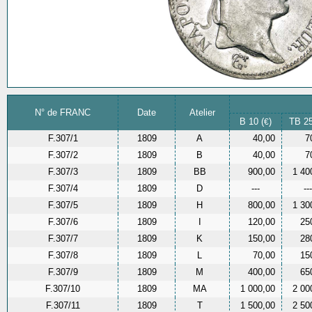
N° de FRANC
Date
Atelier
B 10 (
)
TB 25
€
F.307/1
1809
A
40,00
7
F.307/2
1809
B
40,00
7
F.307/3
1809
BB
900,00
1 40
F.307/4
1809
D
---
---
F.307/5
1809
H
800,00
1 30
F.307/6
1809
I
120,00
25
F.307/7
1809
K
150,00
28
F.307/8
1809
L
70,00
15
F.307/9
1809
M
400,00
65
F.307/10
1809
MA
1 000,00
2 00
F.307/11
1809
T
1 500,00
2 50