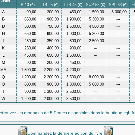
Atelier
B 10 (
)
TB 25 (
)
TTB 45 (
)
SUP 58 (
)
SPL 63 (
)
F
€
€
€
€
€
A
90,00
200,00
450,00
1 500,00
3 000,00
B
650,00
900,00
1 900,00
5 300,00
---
D
500,00
750,00
1 600,00
4 500,00
---
H
650,00
900,00
1 900,00
5 200,00
---
I
230,00
350,00
800,00
2 500,00
---
K
250,00
400,00
900,00
---
---
L
450,00
650,00
1 500,00
---
---
M
90,00
200,00
450,00
---
---
MA
1 300,00
2 200,00
4 200,00
---
---
Q
1 200,00
2 200,00
3 500,00
8 000,00
---
Q
600,00
900,00
1 800,00
5 000,00
---
T
900,00
1 300,00
2 500,00
---
---
W
1 200,00
2 000,00
3 500,00
---
---
etrouvez les monnaies
de 5 Francs
disponibles dans la boutique cgb.fr
Commandez la dernière édition du livre.