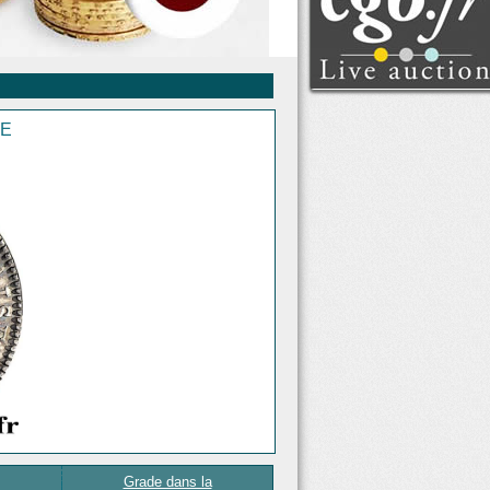
Voir tous les lots
Clôture : lundi 10 août
2026 à partir de 14:00
(Paris)
RE
Grade dans la