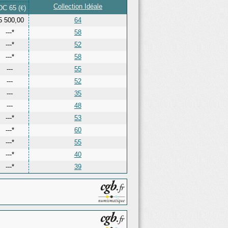
Collection Idéale
DC 65 (
)
€
5 500,00
64
---*
58
---*
52
---*
58
---
55
---
52
---
35
---
48
---*
53
---*
60
---*
55
---*
40
---*
39