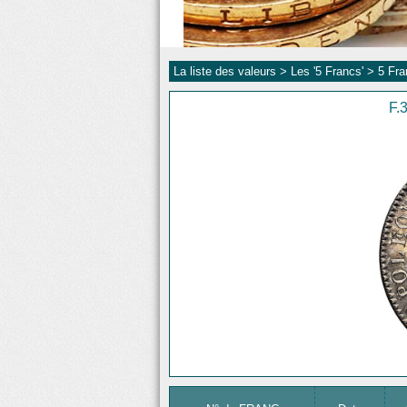
La liste des valeurs >
Les '5 Francs'
>
5 Fr
F.