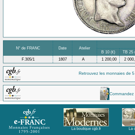
N° de FRANC
Date
Atelier
B 10 (
)
TB 25 
€
F.305/1
1807
A
1 200,00
2 000
Retrouvez les monnaies
de 5
Commandez la 
La boutique cgb.fr
La 