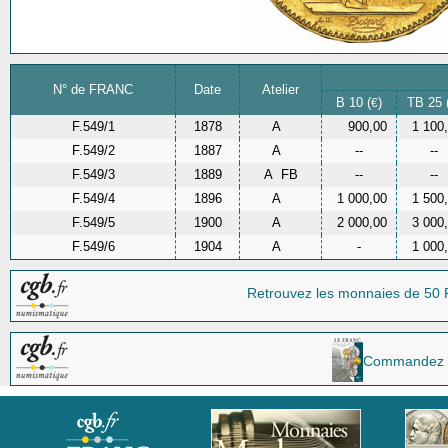
N° de FRANC
Date
Atelier
B 10 (
)
TB 25 
€
F.549/1
1878
A
900,00
1 100
F.549/2
1887
A
--
--
F.549/3
1889
A
FB
--
--
F.549/4
1896
A
1 000,00
1 500
F.549/5
1900
A
2 000,00
3 000
F.549/6
1904
A
-
1 000
Retrouvez les monnaies
de 50 
Commandez la 