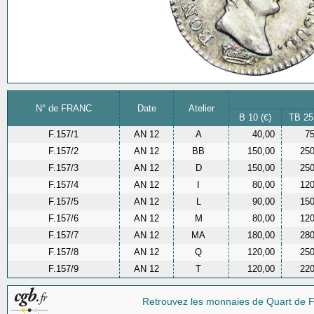
N° de FRANC
Date
Atelier
B 10 (
)
TB 25
€
F.157/1
AN 12
A
40,00
75
F.157/2
AN 12
BB
150,00
250
F.157/3
AN 12
D
150,00
250
F.157/4
AN 12
I
80,00
120
F.157/5
AN 12
L
90,00
150
F.157/6
AN 12
M
80,00
120
F.157/7
AN 12
MA
180,00
280
F.157/8
AN 12
Q
120,00
250
F.157/9
AN 12
T
120,00
220
Retrouvez les monnaies
de Quart de F