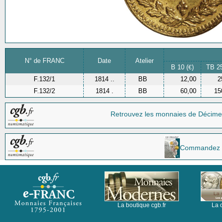
N° de FRANC
Date
Atelier
B 10 (
)
TB 25
€
F.132/1
1814 ..
BB
12,00
2
F.132/2
1814 .
BB
60,00
15
Retrouvez les monnaies
de Décime
Commandez la 
La boutique cgb.fr
La 