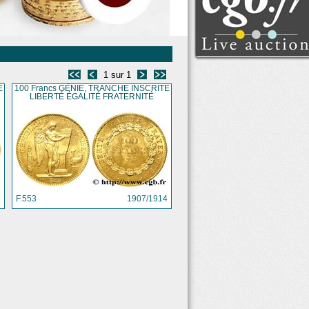
Voir tous les lots
Clôture : lundi 10 août
2026 à partir de 14:00
(Paris)
1 sur 1
E
100 Francs GÉNIE, TRANCHE INSCRITE
LIBERTÉ ÉGALITÉ FRATERNITÉ
6
F.553
1907/1914