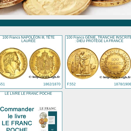
100 Francs NAPOLÉON III, TÊTE
100 Francs GÉNIE, TRANCHE INSCRIT
LAURÉE
: DIEU PROTÈGE LA FRANCE
551
1862/1870
F.552
1878/190
LE LIVRE LE FRANC POCHE