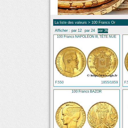
La liste des valeurs
> 100 Francs Or
Afficher :
par 12
par 24
par 36
100 Francs NAPOLÉON III, TÊTE NUE
F.550
1855/1859
F.
100 Francs BAZOR