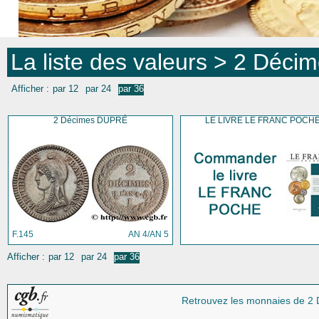
La liste des valeurs
> 2 Décim
Afficher :
par 12
par 24
par 36
2 Décimes DUPRÉ
LE LIVRE LE FRANC POCH
F.145
AN 4/AN 5
Afficher :
par 12
par 24
par 36
Retrouvez les monnaies
de 2