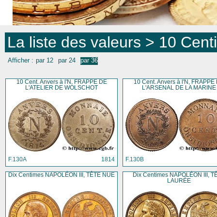
La liste des valeurs
> 10 Cent
Afficher :
par 12
par 24
par 36
10 Cent. Anvers à l'N, FRAPPE DE
10 Cent. Anvers à l'N, FRAPPE
L'ATELIER DE WOLSCHOT
L'ARSENAL DE LA MARINE
F.130A
1814
F.130B
Dix Centimes NAPOLÉON III, TÊTE NUE
Dix Centimes NAPOLÉON III, T
LAURÉE