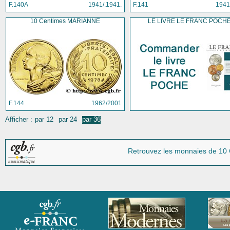
F.140A
1941/.1941.
F.141
1941
10 Centimes MARIANNE
LE LIVRE LE FRANC POCH
F.144
1962/2001
Afficher :
par 12
par 24
par 36
Retrouvez les monnaies
de 10