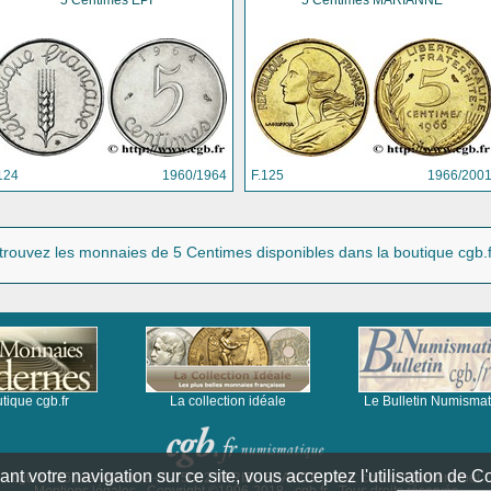
5 Centimes ÉPI
5 Centimes MARIANNE
124
1960/1964
F.125
1966/200
trouvez les monnaies
de 5 Centimes
disponibles dans la boutique cgb.f
tique cgb.fr
La collection idéale
Le Bulletin Numisma
nt votre navigation sur ce site, vous acceptez l'utilisation de C
cgb.fr - 36,rue Vivienne - F-75002 PARIS - FRANCE - mail:
contact@lefranc.net