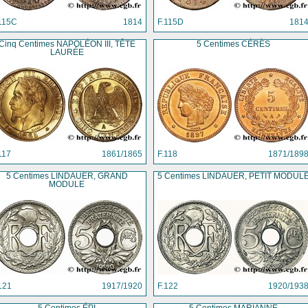
115C
1814
F.115D
181
Cinq Centimes NAPOLÉON III, TÊTE
5 Centimes CÉRÈS
LAURÉE
117
1861/1865
F.118
1871/189
5 Centimes LINDAUER, GRAND
5 Centimes LINDAUER, PETIT MODUL
MODULE
121
1917/1920
F.122
1920/193