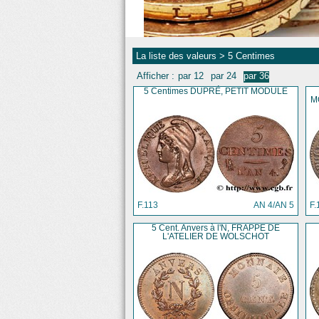
La liste des valeurs
> 5 Centimes
Afficher :
par 12
par 24
par 36
5 Centimes DUPRÉ, PETIT MODULE
M
F.113
AN 4/AN 5
F.
5 Cent. Anvers à l'N, FRAPPE DE
L'ATELIER DE WOLSCHOT