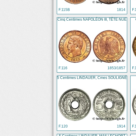
F.115B
1814
F.
Cinq Centimes NAPOLÉON III, TÊTE NUE
F.116
1853/1857
F.
5 Centimes LINDAUER, Cmes SOULIGNÉ
F.120
1914
F.