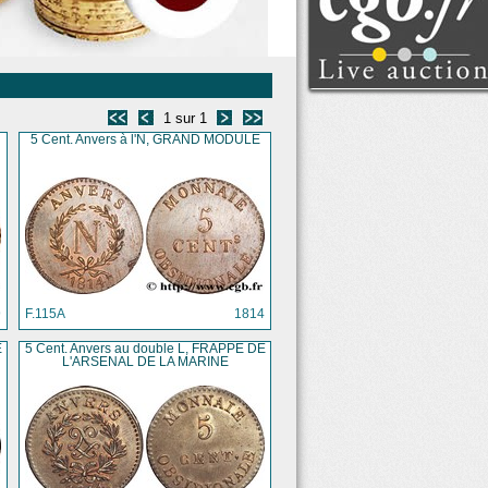
Voir tous les lots
Clôture : lundi 10 août
2026 à partir de 14:00
(Paris)
1 sur 1
5 Cent. Anvers à l'N, GRAND MODULE
9
F.115A
1814
E
5 Cent. Anvers au double L, FRAPPE DE
L'ARSENAL DE LA MARINE