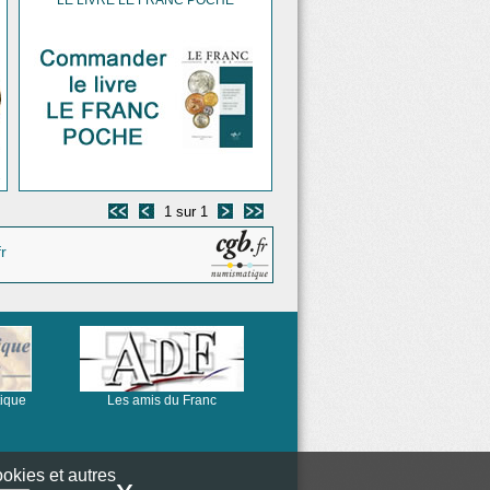
LE LIVRE LE FRANC POCHE
1
1 sur 1
r
tique
Les amis du Franc
ookies et autres