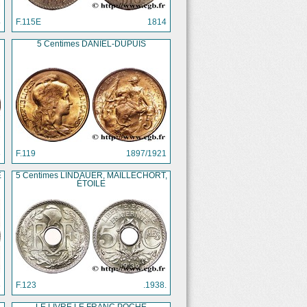
4
F.115E
1814
5 Centimes DANIEL-DUPUIS
8
F.119
1897/1921
E
5 Centimes LINDAUER, MAILLECHORT,
ÉTOILE
8
F.123
.1938.