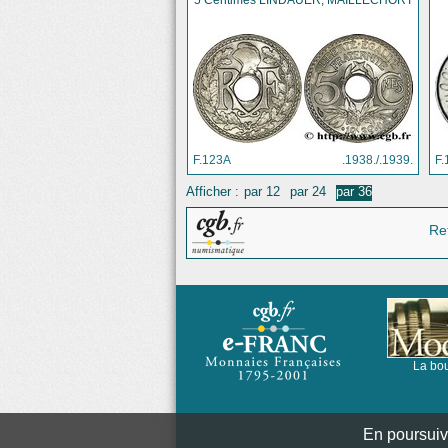
5 Centimes LINDAUER, MAILLECHORT
F.123A
.1938./.1939.
F.
Afficher :
par 12
par 24
par 36
Re
La bou
En poursuiva