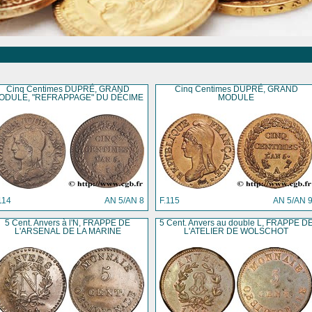
Cinq Centimes DUPRÉ, GRAND
Cinq Centimes DUPRÉ, GRAND
ODULE, "REFRAPPAGE" DU DÉCIME
MODULE
114
AN 5/AN 8
F.115
AN 5/AN 
5 Cent. Anvers à l'N, FRAPPE DE
5 Cent. Anvers au double L, FRAPPE D
L'ARSENAL DE LA MARINE
L'ATELIER DE WOLSCHOT