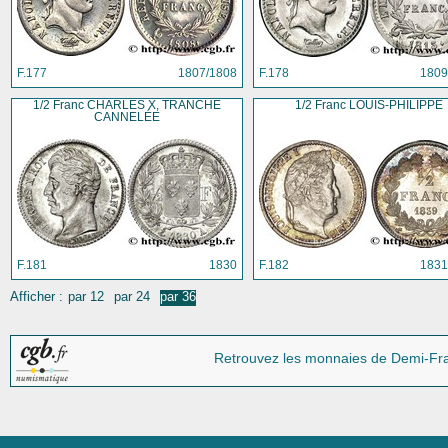
F.177
1807/1808
F.178
1809
1/2 Franc CHARLES X, TRANCHE
1/2 Franc LOUIS-PHILIPPE
CANNELÉE
F.181
1830
F.182
1831
Afficher :
par 12
par 24
par 36
Retrouvez les monnaies
de Demi-Fra