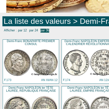
La liste des valeurs
> Demi-Fra
Afficher :
par 12
par 24
par 36
Demi-Franc BONAPARTE PREMIER
Demi-Franc NAPOLÉON EMPER
CONSUL
CALENDRIER RÉVOLUTIONNA
F.173
AN XI/AN 12
F.174
AN 12/
Demi-Franc NAPOLÉON Ier TÊTE
Demi-Franc NAPOLÉON Ier TÊ
LAURÉE, RÉPUBLIQUE FRANÇAISE
LAURÉE, EMPIRE FRANÇAI